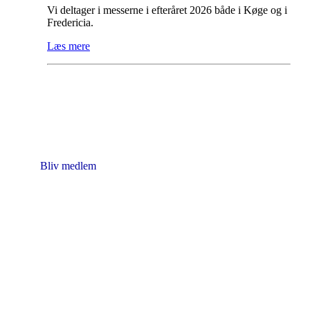
Vi deltager i messerne i efteråret 2026 både i Køge og i
Fredericia.
Læs mere
Foreningen Knipling i Danmark
Nørrevoldgade 57, st.tv.
5800 Nyborg
CVR nr. 22 14 72 50
Bliv medlem
Kontakt:
formand@knipling-i-danmark.dk
.