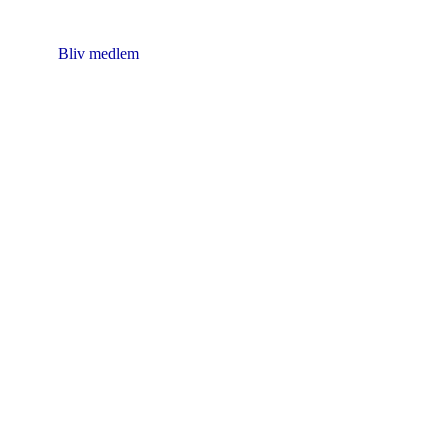
CVR nr. 22 14 72 50
Bliv medlem
Kontakt:
formand@knipling-i-danmark.dk
.