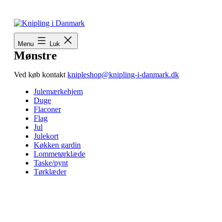
Fortsæt
til
indhold
Menu
Luk
Mønstre
Ved køb kontakt
knipleshop@knipling-i-danmark.dk
Julemærkehjem
Duge
Flaconer
Flag
Jul
Julekort
Køkken gardin
Lommetørklæde
Taske/pynt
Tørklæder
Foreningen Knipling i Danmark
Nørrevoldgade 57, st.tv.
5800 Nyborg