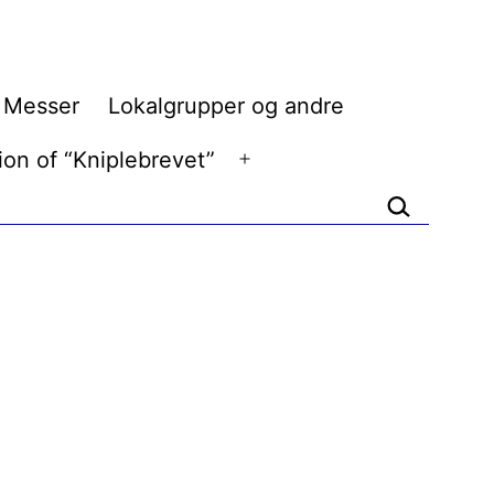
Messer
Lokalgrupper og andre
n
nu
ion of “Kniplebrevet”
Åbn
menu