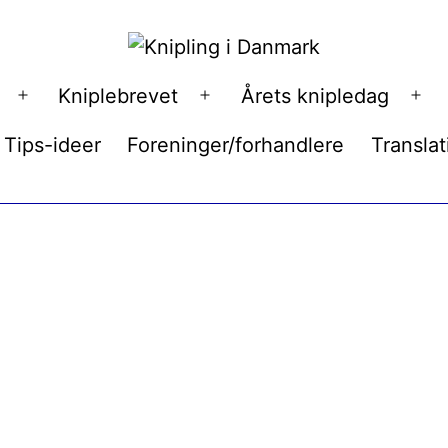
Kniplebrevet
Årets knipledag
Åbn
Åbn
Åb
menu
menu
me
Tips-ideer
Foreninger/forhandlere
Translat