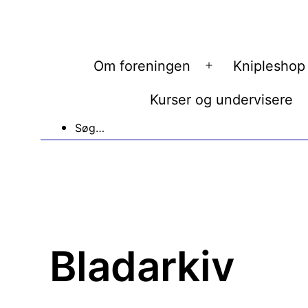
Fortsæt
til
indhold
Om foreningen
Knipleshop
Åbn
menu
Kurser og undervisere
Søg…
Bladarkiv