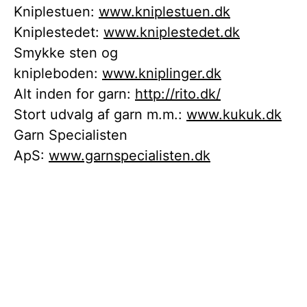
Kniplestuen:
www.kniplestuen.dk
Kniplestedet:
www.kniplestedet.dk
Smykke sten og
knipleboden:
www.kniplinger.dk
Alt inden for garn:
http://rito.dk/
Stort udvalg af garn m.m.:
www.kukuk.dk
Garn Specialisten
ApS:
www.garnspecialisten.dk
Foreningen Knipling i Danmark
Nørrevoldgade 57, st.tv.
5800 Nyborg